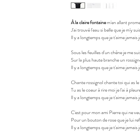
À la claire fontaine
m'en allant prom
J'ai trouvé l'eau si belle que je m'y su
Il y a longtemps que je t'aime jamais j
Sous les feuilles d'un chêne je me sui
Sur la plus haute branche un rossign
Il y a longtemps que je t'aime jamais j
Chante rossignol chante toi qui as le
Tu as le coeur à rire moi je l'ai à pleur
Il y a longtemps que je t'aime jamais j
C'est pour mon ami Pierre qui ne ve
Pour un bouton de rose que je lui re
Il y a longtemps que je t'aime jamais j