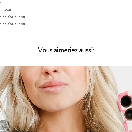
é
refusai
e ne t'oublierai
e ne t'oublierai
Vous aimeriez aussi: