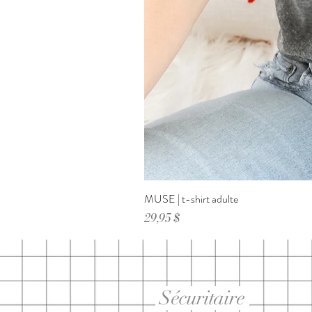
MUSE | t-shirt adulte
Prix
29,95 $
Sécuritaire