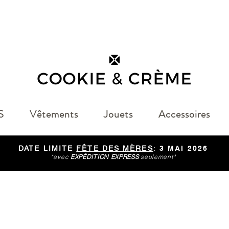
S
Vêtements
Jouets
Accessoires
DATE LIMITE
FÊTE DES MÈRES
:
3 MAI 2026
*avec
EXPÉDITION EXPRESS
seulement*