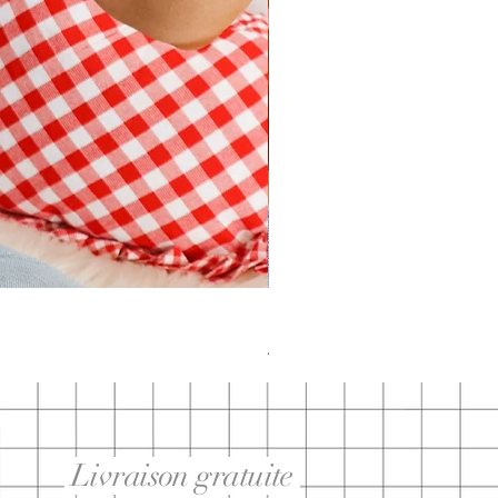
DIMANCHE ménage・anxiété | t-
Prix
29,95 $
Livraison gratuite