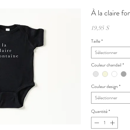
À la claire f
Prix
19,95 $
Taille
*
Sélectionner
Couleur chandail
*
Couleur design
*
Sélectionner
Quantité
*