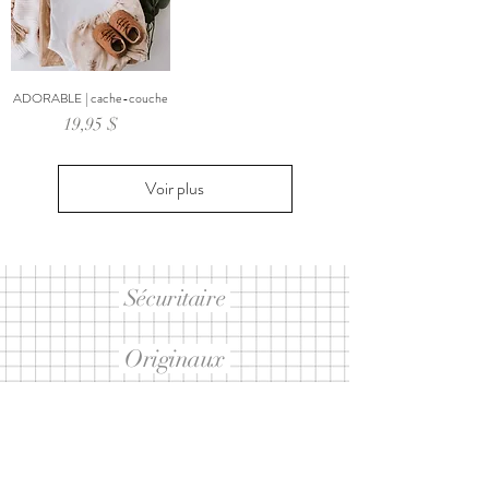
ADORABLE | cache-couche
Prix
19,95 $
Voir plus
Sécuritaire
Originaux
Livraison gratuite
sur 99$ et +