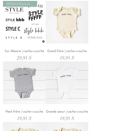
PERSONNALISABLE
Sur Mesure | cache-couche
Grand frère | cache-couche
Prix
Prix
29,95 $
19,95 $
Petit frère | cache-couche
Grande soeur | cache-couche
Prix
Prix
19,95 $
19,95 $