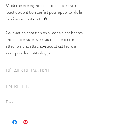
Moderne et élégant, cet arc-en-ciel est le
jouet de dentition parfait pour apporter de la
joie à votre tout-petit ⋒
Ce jouet de dentition en silicone a des bosses
arc-en-ciel surélevées au dos, peut être
attaché à une attache-suce et est facile à
saisir pour les petits doigts.
DÉTAILS DE L'ARTICLE
H: 6,5 cm x L: 8,5 cm x P: 0,7cm
ENTRETIEN
Designer:
Getting Sew Crafty
Facile à nettoyer avec un savon doux et de l'eau
100% silicone grade alimentaire - non toxique -
Pssst
tiède. Absorber l'excès d'eau à l'aide d'une
insipide et inodore - sans BPA, sans plomb, sans
serviette et laisser sécher à l'air libre.
phtalate et sans cadmium
Pour soulager davantage les gencives douloureuses
Pour plus d'informations sur l'entretien de nos
de bébé, vous pouvez placer les jouets de
produits, veuillez visiter la
page Soin
en cliquant
dentition au congélateur une trentaine de
ici
.