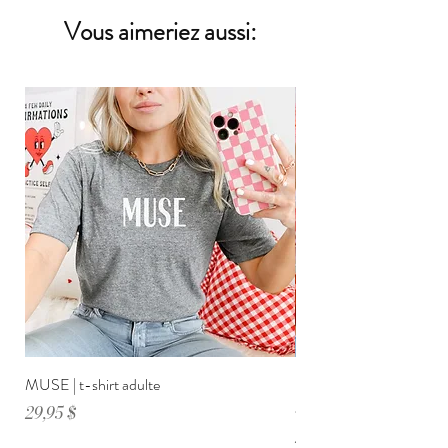
minutes!
Vous aimeriez aussi:
MUSE | t-shirt adulte
DIMANCHE ménage・anxi
adulte
Prix
29,95 $
Prix
29,95 $