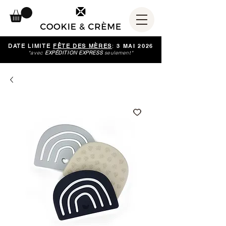
DATE LIMITE
FÊTE DES MÈRES
:
3 MAI 2026
*avec
EXPÉDITION EXPRESS
seulement*