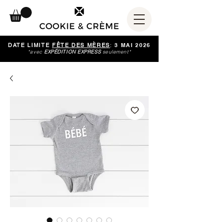
DATE LIMITE
FÊTE DES MÈRES
:
3 MAI 2026
*avec
EXPÉDITION EXPRESS
seulement*