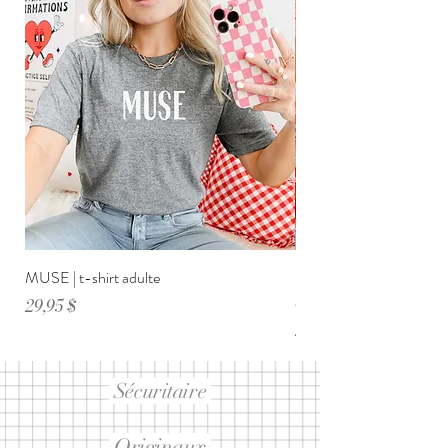
MUSE | t-shirt adulte
DIMANCHE ménage・anxi
adulte
Prix
29,95 $
Prix
29,95 $
Sécuritaire
Originaux