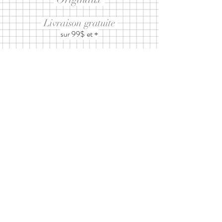
Livraison gratuite
sur 99$ et +
Abonnez-vous à notre infolettre
ET RECEVEZ 10% SUR UN
PROCHAIN ACHAT
J’accepte les
termes et conditions
d'utilisation
Envoyer