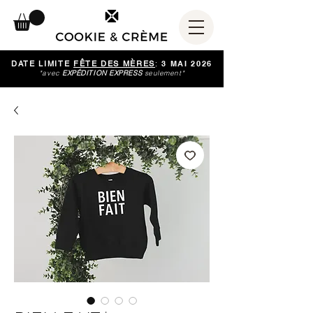
DATE LIMITE
FÊTE DES MÈRES
:
3 MAI 2026
*avec
EXPÉDITION EXPRESS
seulement*