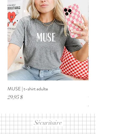
MUSE | t-shirt adulte
DIMANCHE ménage・anxi
adulte
Prix
29,95 $
Prix
29,95 $
Sécuritaire