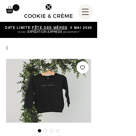
DATE LIMITE
FÊTE DES MÈRES
:
3 MAI 2026
*avec
EXPÉDITION EXPRESS
seulement*