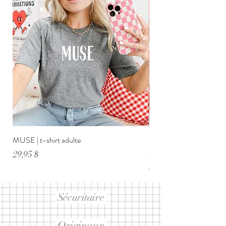
MUSE | t-shirt adulte
DIMANCHE ménage・anxi
adulte
Prix
29,95 $
Prix
29,95 $
Sécuritaire
Originaux