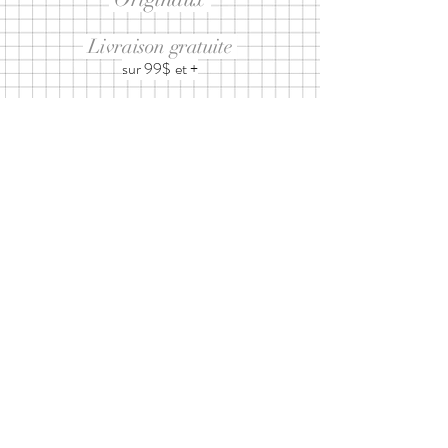
Livraison gratuite
sur 99$ et +
Abonnez-vous à notre infolettre
ET RECEVEZ 10% SUR UN
PROCHAIN ACHAT
J’accepte les
termes et conditions
d'utilisation
Envoyer