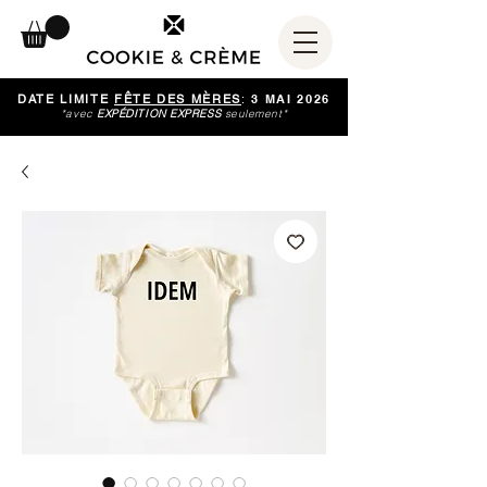
DATE LIMITE
FÊTE DES MÈRES
:
3 MAI 2026
*avec
EXPÉDITION EXPRESS
seulement*