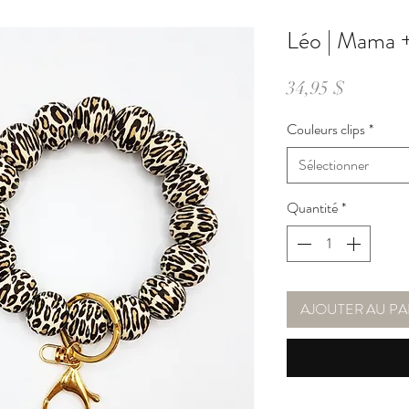
Léo | Mama 
Prix
34,95 $
Couleurs clips
*
Sélectionner
Quantité
*
AJOUTER AU PA