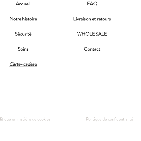
Accueil
FAQ
Notre histoire
Livraison et retours
Sécurité
WHOLESALE
Soins
Contact
Carte-cadeau
litique en matière de cookies
Politique de confidentialité
© 2021-2026 Cookie & Crème