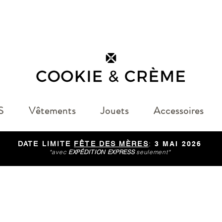
S
Vêtements
Jouets
Accessoires
DATE LIMITE
FÊTE DES MÈRES
:
3 MAI 2026
*avec
EXPÉDITION EXPRESS
seulement*