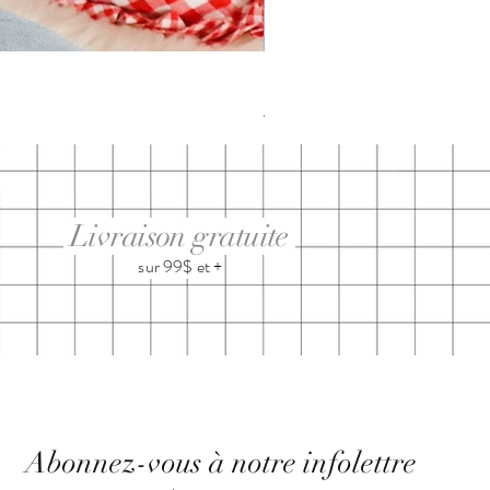
DIMANCHE ménage・anxiété | t-
Prix
29,95 $
Livraison gratuite
sur 99$ et +
Abonnez-vous à notre infolettre