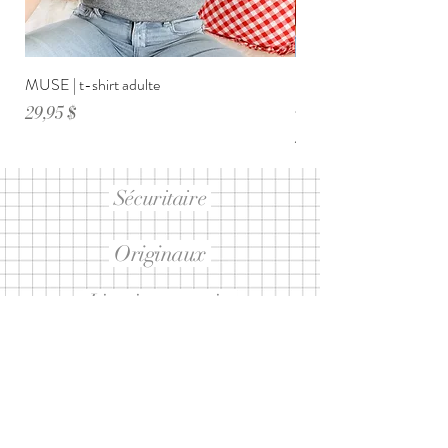
MUSE | t-shirt adulte
DIMANCHE ménage・anxi
adulte
Prix
29,95 $
Prix
29,95 $
Sécuritaire
Originaux
Livraison gratuite
sur 99$ et +
Abonnez-vous à notre infolettre
ET RECEVEZ 10% SUR UN
PROCHAIN ACHAT