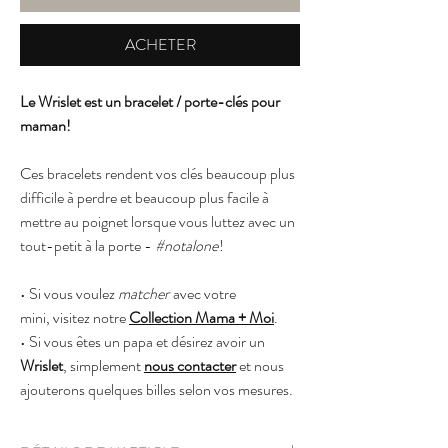
ACHETER
Le Wrislet est un bracelet / porte-clés pour
maman!
Ces bracelets rendent vos clés beaucoup plus
difficile à perdre et beaucoup plus facile à
mettre au poignet lorsque vous luttez avec un
tout-petit à la porte -
#notalone
!
• Si vous voulez
matcher
avec votre
mini, visitez notre
C
ollection Mama + Moi
.
• Si vous êtes un papa et désirez avoir un
Wrislet
, simplement
nous contacter
et nous
ajouterons quelques billes selon vos mesures.