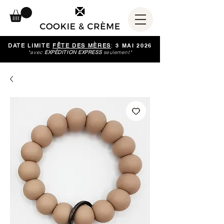
DATE LIMITE
FÊTE DES MÈRES
:
3 MAI 2026
*avec
EXPÉDITION EXPRESS
seulement*