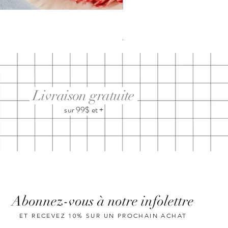
DIMANCHE ménage・anxiété | t-
Prix
29,95 $
Livraison gratuite
sur 99$ et +
Abonnez-vous à notre infolettre
ET RECEVEZ 10% SUR UN PROCHAIN ACHAT