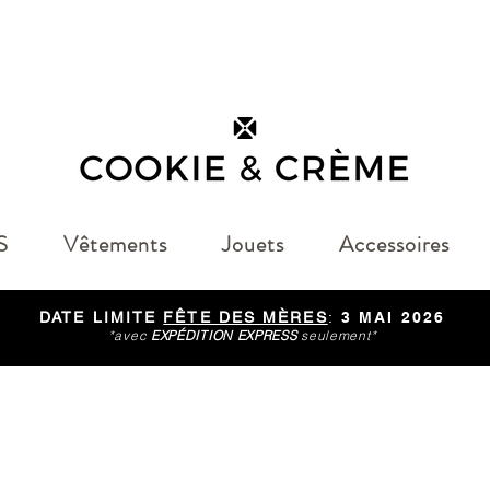
S
Vêtements
Jouets
Accessoires
DATE LIMITE
FÊTE DES MÈRES
:
3 MAI 2026
*avec
EXPÉDITION EXPRESS
seulement*