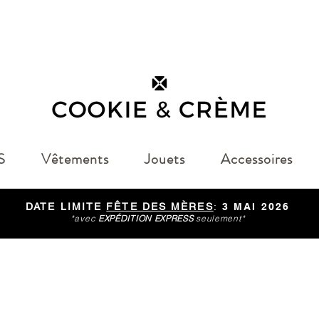
S
Vêtements
Jouets
Accessoires
DATE LIMITE
FÊTE DES MÈRES
:
3 MAI 2026
*avec
EXPÉDITION EXPRESS
seulement*