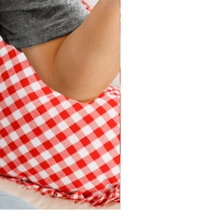
DIMANCHE ménage・anxiété | t-