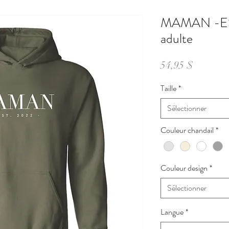
MAMAN -EST
adulte
Prix
54,95 $
Taille
*
Sélectionner
Couleur chandail
*
Couleur design
*
Sélectionner
Langue
*