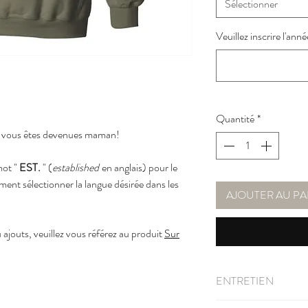
Sélectionner
Veuillez inscrire l'année
Quantité
*
ù vous êtes devenues maman!
mot "
EST.
" (
established
en anglais) pour le
ment sélectionner la langue désirée dans les
AJOUTER AU PA
jouts, veuillez vous référez au produit
Sur
ENTRETIEN
Lavable à la machine à l'e