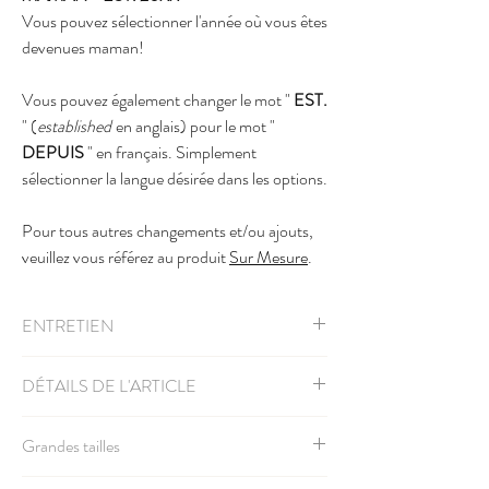
Vous pouvez sélectionner l'année où vous êtes
devenues maman!
Vous pouvez également changer le mot "
EST.
" (
established
en anglais) pour le mot "
DEPUIS
" en français. Simplement
sélectionner la langue désirée dans les options.
Pour tous autres changements et/ou ajouts,
veuillez vous référez au produit
Sur Mesure
.
ENTRETIEN
Lavable à la machine à l'eau froide, retourner
DÉTAILS DE L'ARTICLE
l'article à l'envers, sécher à l'air libre.
Si vous préférez mettre l'article à la sécheuse,
Couleurs unies: 100% coton
mettre la machine à basse température. Il y a un
Grandes tailles
Couleurs chinées: 52% coton / 48% polyesthère
risque de rétréssicement.
- gris chiné: 90% coton / 10% polyesthère
Veuillez
nous contacter
pour avoir les grandeurs