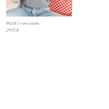
MUSE | t-shirt adulte
DIMANCHE ménage・anxi
adulte
Prix
29,95 $
Prix
29,95 $
Sécuritaire
Originaux
Livraison gratuite
sur 99$ et +
Abonnez-vous à notre infolettre
ET RECEVEZ 10% SUR UN