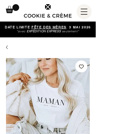
DATE LIMITE
FÊTE DES MÈRES
:
3 MAI 2026
*avec
EXPÉDITION EXPRESS
seulement*