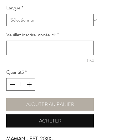
Langue
*
Veuillez inscrire l'année ici:
*
0/4
Quantité
*
AJOUTER AU PANIER
ACHETER
MAMAN - EST. 20XX-