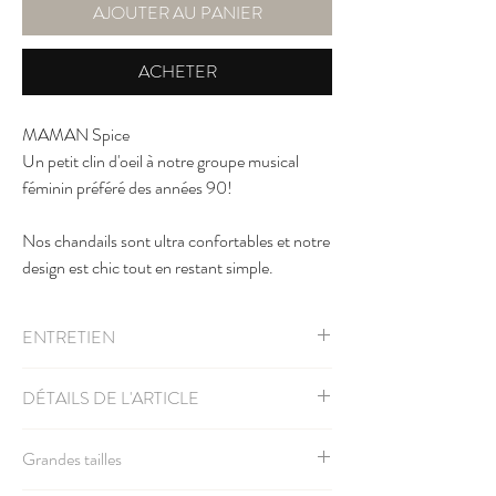
AJOUTER AU PANIER
ACHETER
MAMAN Spice
Un petit clin d'oeil à notre groupe musical
féminin préféré des années 90!
Nos chandails sont ultra confortables et notre
design est chic tout en restant simple.
ENTRETIEN
Lavable à la machine à l'eau froide, retourner
DÉTAILS DE L'ARTICLE
l'article à l'envers, sécher à la machine à basse
température.
50% coton 50% polyesthère
Grandes tailles
Grandeur unisexe, réfèrez-vous à la
charte des
grandeurs