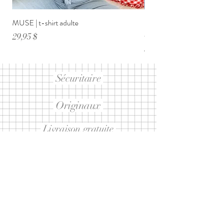
MUSE | t-shirt adulte
DIMANCHE ménage・anxi
adulte
Prix
29,95 $
Prix
29,95 $
Sécuritaire
Originaux
Livraison gratuite
sur 99$ et +
Abonnez-vous à notre infolettre
ET RECEVEZ 10% SUR UN
PROCHAIN ACHAT