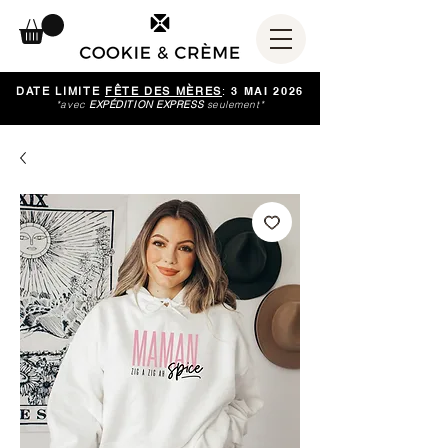
DATE LIMITE
FÊTE DES MÈRES
:
3 MAI 2026
*avec
EXPÉDITION EXPRESS
seulement*