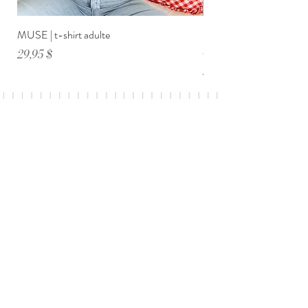
MUSE | t-shirt adulte
DIMANCHE ménage・anxi
adulte
Prix
29,95 $
Prix
29,95 $
Sécuritaire
Originaux
Livraison gratuite
sur 99$ et +
Abonnez-vous à notre infolettre
ET RECEVEZ 10% SUR UN
PROCHAIN ACHAT