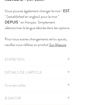
Vous pouvez également changer le mot "
EST.
" (
established
en anglais) pour le mot "
DEPUIS
" en français. Simplement
sélectionner la langue désirée dans les options.
Pour tous autres changements et/ou ajouts,
veuillez vous référez au produit
Sur Mesure
.
ENTRETIEN
Lavable à la machine à l'eau froide, retourner
DÉTAILS DE L'ARTICLE
l'article à l'envers, sécher à la machine à basse
température.
50% coton 50% polyesthère
Grandes tailles
Grandeur unisexe, réfèrez-vous à la
charte des
grandeurs
Veuillez
nous contacter
pour avoir les grandeurs
À SAVOIR
3XL
,
4XL
et
5XL
. Nous allons vérifier l'inventaire
puisque ces grandeurs sont plus rares.