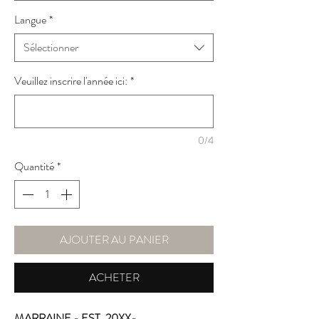
Langue
*
Sélectionner
Veuillez inscrire l'année ici:
*
0/4
Quantité
*
AJOUTER AU PANIER
ACHETER
MARRAINE - EST. 20XX-