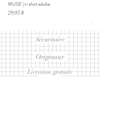
MUSE | t-shirt adulte
DIMANCHE ménage・anxi
adulte
Prix
29,95 $
Prix
29,95 $
Sécuritaire
Originaux
Livraison gratuite
sur 99$ et +
Abonnez-vous à notre infolettre
ET RECEVEZ 10% SUR UN
PROCHAIN ACHAT