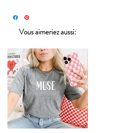
puisque ces grandeurs sont plus rares.
Nos chandails sont texturés en matière et en
couleur.
Les chandails de couleurs olive et ocres sont les
plus texturés.
Vous aimeriez aussi:
* Les bouloches ne devraient en aucun cas
déranger ni en nombre, ni en grosseur.
**Les vraies couleurs peuvent
différer légèrement des couleurs que vous voyez à
l'écran.