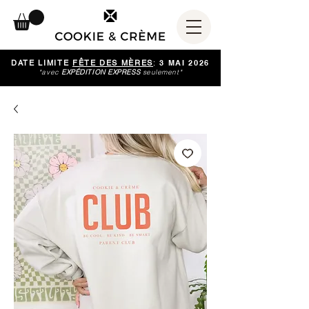
DATE LIMITE
FÊTE DES MÈRES
:
3 MAI 2026
*avec
EXPÉDITION EXPRESS
seulement*