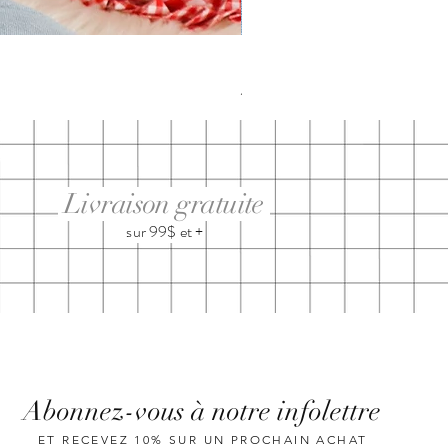
DIMANCHE ménage・anxiété | t-
Prix
29,95 $
Livraison gratuite
sur 99$ et +
Abonnez-vous à notre infolettre
ET RECEVEZ 10% SUR UN PROCHAIN ACHAT