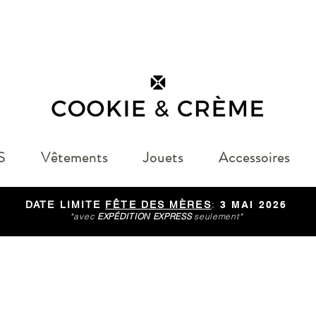
S
Vêtements
Jouets
Accessoires
DATE LIMITE
FÊTE DES MÈRES
:
3 MAI 2026
*avec
EXPÉDITION EXPRESS
seulement*