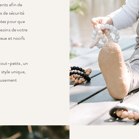
ants afin de
s de sécurité
ntes pour que
esoins de votre
eux et nocifs
 tout-petits, un
style unique,
neusement