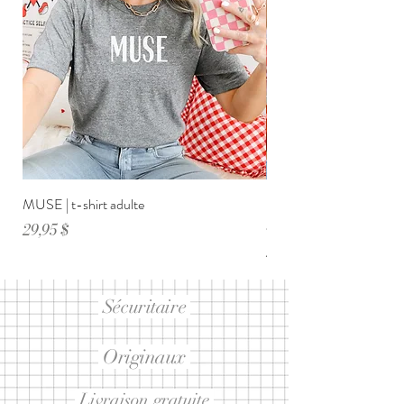
MUSE | t-shirt adulte
DIMANCHE ménage・anxi
adulte
Prix
29,95 $
Prix
29,95 $
Sécuritaire
Originaux
Livraison gratuite