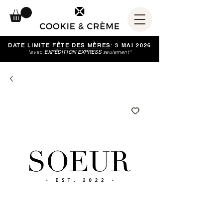
DATE LIMITE
FÊTE DES MÈRES
:
3 MAI 2026
*avec
EXPÉDITION EXPRESS
seulement*