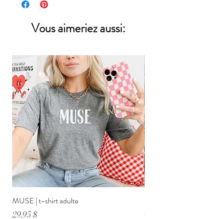
l'échanger. Vérifier bien la grandeur et
* Les bouloches ne devraient en aucun cas
l'ortographe.
déranger ni en nombre, ni en grosseur.
Vous aimeriez aussi:
**Les vraies couleurs peuvent
différer légèrement des couleurs que vous voyez à
l'écran.
MUSE | t-shirt adulte
DIMANCHE ménage・anxi
adulte
Prix
29,95 $