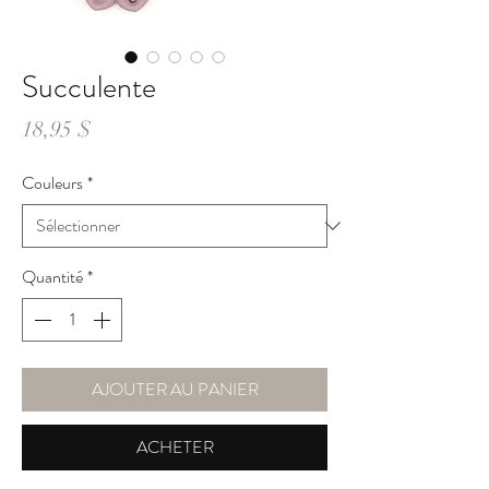
Succulente
Prix
18,95 $
Couleurs
*
Quantité
*
AJOUTER AU PANIER
ACHETER