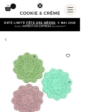
DATE LIMITE
FÊTE DES MÈRES
:
3 MAI 2026
*avec
EXPÉDITION EXPRESS
seulement*