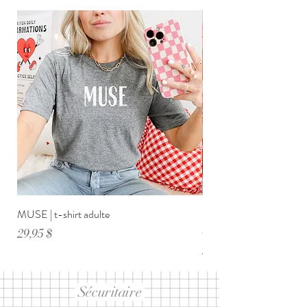
MUSE | t-shirt adulte
DIMANCHE ménage・anxi
adulte
Prix
29,95 $
Prix
29,95 $
Sécuritaire