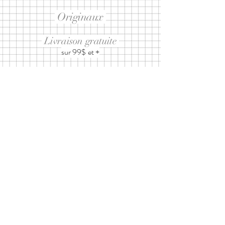
Originaux
Livraison gratuite
sur 99$ et +
Abonnez-vous à notre infolettre
ET RECEVEZ 10% SUR UN
PROCHAIN ACHAT
J’accepte les
termes et conditions
d'utilisation
Envoyer