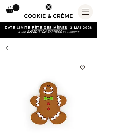
DATE LIMITE
FÊTE DES MÈRES
:
3 MAI 2026
*avec
EXPÉDITION EXPRESS
seulement*