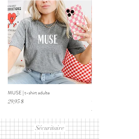
MUSE | t-shirt adulte
DIMANCHE ménage・anxi
adulte
Prix
29,95 $
Prix
29,95 $
Sécuritaire