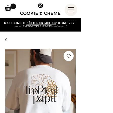
DATE LIMITE
FÊTE DES MÈRES
:
3 MAI 2026
*avec
EXPÉDITION EXPRESS
seulement*