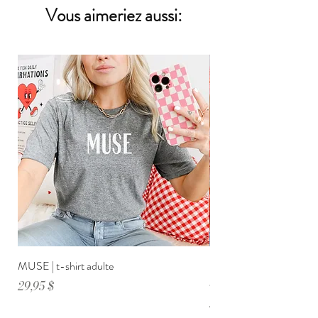
plus texturés.
Vous aimeriez aussi:
* Les bouloches ne devraient en aucun cas
déranger ni en nombre, ni en grosseur.
**Les vraies couleurs peuvent
différer légèrement des couleurs que vous voyez à
l'écran.
MUSE | t-shirt adulte
DIMANCHE ménage・anxi
adulte
Prix
29,95 $
Prix
29,95 $