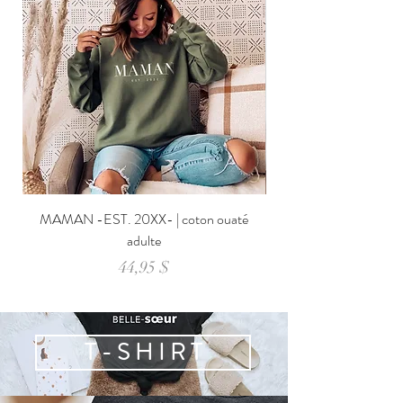
MAMAN -EST. 20XX- | coton ouaté
adulte
Prix
44,95 $
T - S H I R T