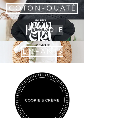
C O T O N - O U A T É
H O O D I E
E N F A N T S